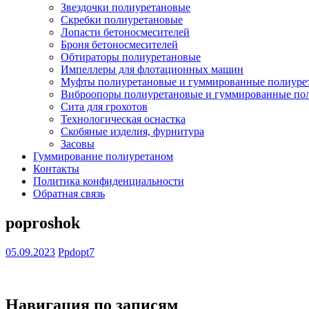
Звездочки полиуретановые
Скребки полиуретановые
Лопасти бетоносмесителей
Броня бетоносмесителей
Обтираторы полиуретановые
Импеллеры для флотационных машин
Муфты полиуретановые и гуммированные полиуре
Виброопоры полиуретановые и гуммированные по
Сита для грохотов
Технологическая оснастка
Скобяные изделия, фурнитура
Засовы
Гуммирование полиуретаном
Контакты
Политика конфиденциальности
Обратная связь
poproshok
05.09.2023
Ppdopt7
Навигация по записям