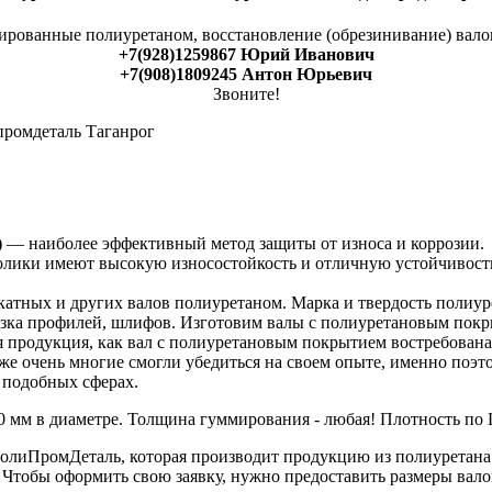
мированные полиуретаном, восстановление (обрезинивание) вало
+7(928)1259867
Юрий Иванович
+7(908)1809245 Антон Юрьевич
Звоните!
)
— наиболее эффективный метод защиты от износа и коррозии.
ики имеют высокую износостойкость и отличную устойчивость 
ных и других валов полиуретаном. Марка и твердость полиурет
езка профилей, шлифов. Изготовим валы с полиуретановым покр
 продукция, как вал с полиуретановым покрытием востребована
уже очень многие смогли убедиться на своем опыте, именно поэ
 подобных сферах.
 мм в диаметре. Толщина гуммирования - любая! Плотность по 
 ПолиПромДеталь, которая производит продукцию из полиурета
Чтобы оформить свою заявку, нужно предоставить размеры валов