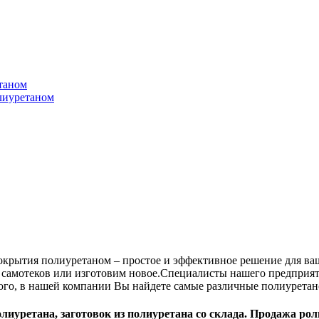
таном
лиуретаном
покрытия полиуретаном – простое и эффективное решение для в
 самотеков или изготовим новое.
Специалисты нашего предприят
ого, в нашей компании Вы найдете самые различные полиуретан
олиуретана, заготовок из полиуретана со склада. Продажа р