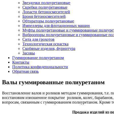
Звездочки полиуретановые
Скребки полиуретановые
Лопасти бетоносмесителей
Броня бетоносмесителей
Обтираторы полиуретановые
Импеллеры для флотационных машин
Муфты полиуретановые и гуммированные полиуре
Виброопоры полиуретановые и гуммированные по
Сита для грохотов
Технологическая оснастка
Скобяные изделия, фурнитура
Засовы
Гуммирование полиуретаном
Контакты
Политика конфиденциальности
Обратная связь
Валы гуммированные полиуретаном
Восстановление валов и роликов методом гуммирования, т.е. 
восстановим изношенное покрытие роликов, колес, барабанов,
вопросам, связанным с гуммированием полиуретаном. Кроме т
Продажа изделий из п