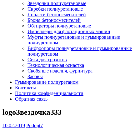
Звездочки полиуретановые
Скребки полиуретановые
Лопасти бетоносмесителей
Броня бетоносмесителей
Обтираторы полиуретановые
Импеллеры для флотационных машин
Муфты полиуретановые и гуммированные
полиуретаном
Виброопоры полиуретановые и гуммированные
полиуретаном
Сита для грохотов
Технологическая оснастка
Скобяные изделия, фурнитура
Засовы
Гуммирование полиуретаном
Контакты
Политика конфиденциальности
Обратная связь
logoЗвездочка333
10.02.2019
Ppdopt7